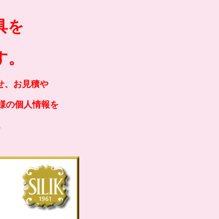
具を
す。
せ、お見積や
様の個人情報を
。