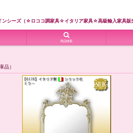
インシーズ（☆ロココ調家具☆イタリア家具☆高級輸入家具販
商品検索
在庫品）