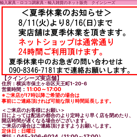
輸入家具・ロココ調家具・輸入雑貨のネット販売 クインシーズ
【クインシーズ実店舗】
住所：横浜市保土ヶ谷区天王町1-20-6
：
11:00～17:00
営業時間
※ご来店が17時以降ご希望の場合は
事前にご連絡頂ければ可能な限り時間延長します。
＜ご来店のお客様にお願い＞
日によっては配送の都合のより定時より早く店を閉めたり、
開店時間が遅くなる場合がございます。
ご来店の場合はご連絡頂けますようお願いします。
定休日：日曜日
：045-306-6024（11:00～17:00）
電話