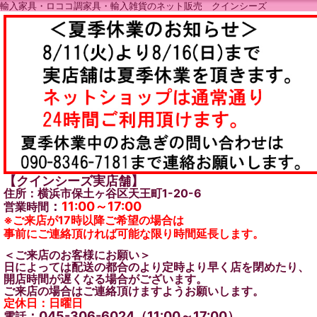
輸入家具・ロココ調家具・輸入雑貨のネット販売 クインシーズ
【クインシーズ実店舗】
住所：横浜市保土ヶ谷区天王町1-20-6
：
11:00～17:00
営業時間
※ご来店が17時以降ご希望の場合は
事前にご連絡頂ければ可能な限り時間延長します。
＜ご来店のお客様にお願い＞
日によっては配送の都合のより定時より早く店を閉めたり、
開店時間が遅くなる場合がございます。
ご来店の場合はご連絡頂けますようお願いします。
定休日：日曜日
：045-306-6024（11:00～17:00）
電話