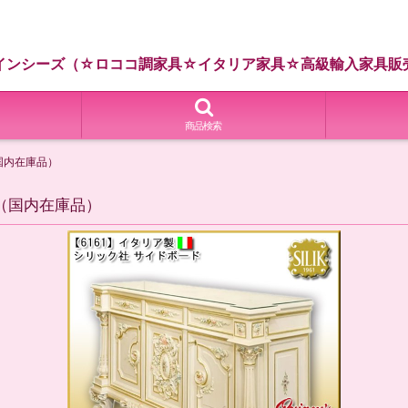
インシーズ（☆ロココ調家具☆イタリア家具☆高級輸入家具販
商品検索
（国内在庫品）
0（国内在庫品）