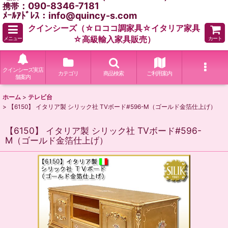
：090-8346-7181
携帯
ﾒｰﾙｱﾄﾞﾚｽ：info@quincy-s.com
クインシーズ（☆ロココ調家具☆イタリア家具
☆高級輸入家具販売）
メニュー
カート
クインシーズ実店
カテゴリ
商品検索
ご利用案内
舗案内
ホーム
>
テレビ台
>
【6150】 イタリア製 シリック社 TVボード#596-M（ゴールド金箔仕上げ）
【6150】 イタリア製 シリック社 TVボード#596-
M（ゴールド金箔仕上げ）