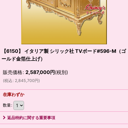
【6150】 イタリア製 シリック社 TVボード#596-M（ゴ
ールド金箔仕上げ）
販売価格
:
2,587,000
円
(税別)
(
税込
:
2,845,700
円
)
在庫わずか
数量
:
返品特約に関する重要事項