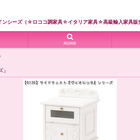
インシーズ（☆ロココ調家具☆イタリア家具☆高級輸入家具販
商品検索
』
ズ』