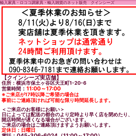
輸入家具・ロココ調家具・輸入雑貨のネット販売 クインシーズ
【クインシーズ実店舗】
住所：横浜市保土ヶ谷区天王町1-20-6
：
11:00～17:00
営業時間
※ご来店が17時以降ご希望の場合は
事前にご連絡頂ければ可能な限り時間延長します。
＜ご来店のお客様にお願い＞
日によっては配送の都合のより定時より早く店を閉めたり、
開店時間が遅くなる場合がございます。
ご来店の場合はご連絡頂けますようお願いします。
定休日：日曜日
：045-306-6024（11:00～17:00）
電話