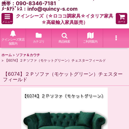
：090-8346-7181
携帯
ﾒｰﾙｱﾄﾞﾚｽ：info@quincy-s.com
クインシーズ（☆ロココ調家具☆イタリア家具
☆高級輸入家具販売）
メニュー
カート
クインシーズ実店
カテゴリ
商品検索
ご利用案内
舗案内
ホーム
>
ソファ＆カウチ
>
【6074】２Ｐソファ（モケットグリーン）チェスターフィールド
【6074】２Ｐソファ（モケットグリーン）チェスター
フィールド