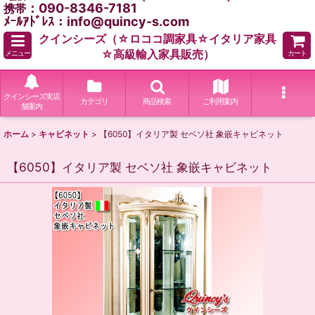
：090-8346-7181
携帯
ﾒｰﾙｱﾄﾞﾚｽ：info@quincy-s.com
クインシーズ（☆ロココ調家具☆イタリア家具
☆高級輸入家具販売）
メニュー
カート
クインシーズ実店
カテゴリ
商品検索
ご利用案内
舗案内
ホーム
>
キャビネット
>
【6050】イタリア製 セベソ社 象嵌キャビネット
【6050】イタリア製 セベソ社 象嵌キャビネット