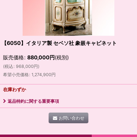
【6050】イタリア製 セベソ社 象嵌キャビネット
販売価格
:
880,000
円
(税別)
(
税込
:
968,000
円
)
希望小売価格
:
1,274,900
円
在庫わずか
返品特約に関する重要事項
お問い合わせ