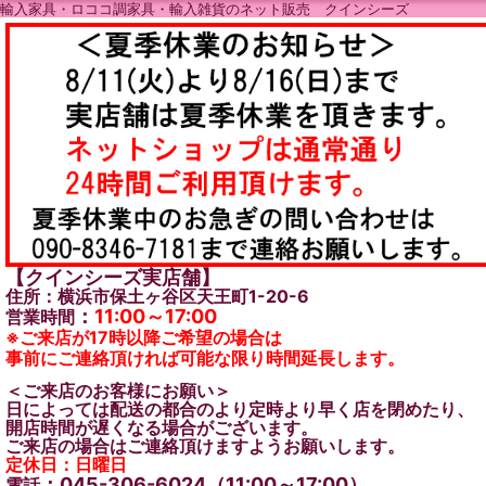
輸入家具・ロココ調家具・輸入雑貨のネット販売 クインシーズ
【クインシーズ実店舗】
住所：横浜市保土ヶ谷区天王町1-20-6
：
11:00～17:00
営業時間
※ご来店が17時以降ご希望の場合は
事前にご連絡頂ければ可能な限り時間延長します。
＜ご来店のお客様にお願い＞
日によっては配送の都合のより定時より早く店を閉めたり、
開店時間が遅くなる場合がございます。
ご来店の場合はご連絡頂けますようお願いします。
定休日：日曜日
：045-306-6024（11:00～17:00）
電話