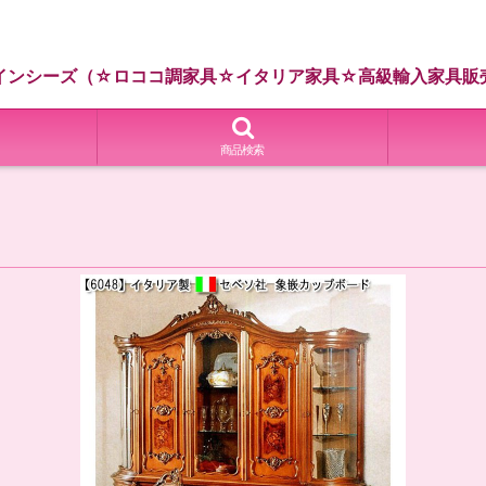
インシーズ（☆ロココ調家具☆イタリア家具☆高級輸入家具販
商品検索