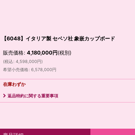
【6048】イタリア製 セベソ社 象嵌カップボード
販売価格
:
4,180,000
円
(税別)
(
税込
:
4,598,000
円
)
希望小売価格
:
6,578,000
円
在庫わずか
返品特約に関する重要事項