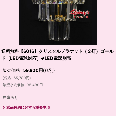
送料無料【6016】クリスタルブラケット（２灯）ゴール
ド（LED電球対応）※LED電球別売
販売価格
:
59,800
円
(税別)
(
税込
:
65,780
円
)
希望小売価格
:
95,480
円
在庫あり
返品特約に関する重要事項