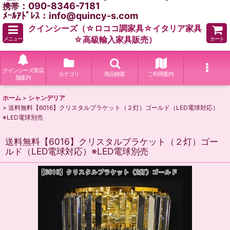
：090-8346-7181
携帯
ﾒｰﾙｱﾄﾞﾚｽ：info@quincy-s.com
クインシーズ（☆ロココ調家具☆イタリア家具
☆高級輸入家具販売）
メニュー
カート
クインシーズ実店
カテゴリ
商品検索
ご利用案内
舗案内
ホーム
>
シャンデリア
>
送料無料【6016】クリスタルブラケット（２灯）ゴールド（LED電球対応）
※LED電球別売
送料無料【6016】クリスタルブラケット（２灯）ゴー
ルド（LED電球対応）※LED電球別売