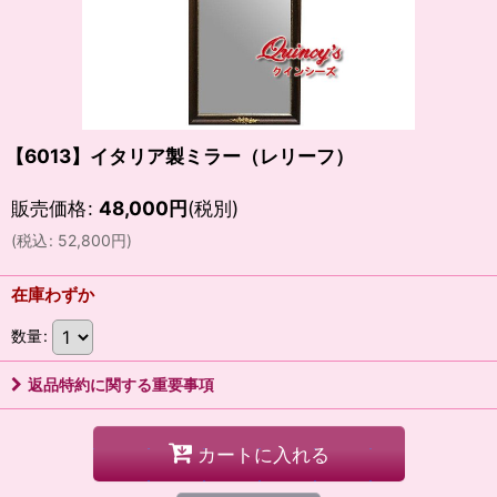
【6013】イタリア製ミラー（レリーフ）
販売価格
:
48,000
円
(税別)
(
税込
:
52,800
円
)
在庫わずか
数量
:
返品特約に関する重要事項
カートに入れる