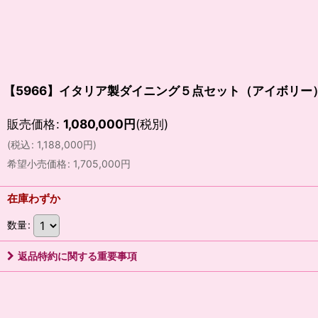
【5966】イタリア製ダイニング５点セット（アイボリー
販売価格
:
1,080,000
円
(税別)
(
税込
:
1,188,000
円
)
希望小売価格
:
1,705,000
円
在庫わずか
数量
:
返品特約に関する重要事項