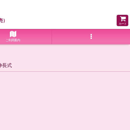
売）
カート
ご利用案内
伸長式