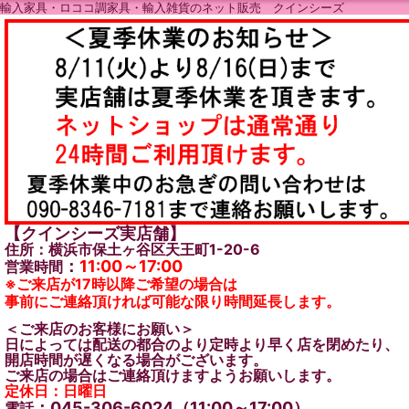
輸入家具・ロココ調家具・輸入雑貨のネット販売 クインシーズ
【クインシーズ実店舗】
住所：横浜市保土ヶ谷区天王町1-20-6
：
11:00～17:00
営業時間
※ご来店が17時以降ご希望の場合は
事前にご連絡頂ければ可能な限り時間延長します。
＜ご来店のお客様にお願い＞
日によっては配送の都合のより定時より早く店を閉めたり、
開店時間が遅くなる場合がございます。
ご来店の場合はご連絡頂けますようお願いします。
定休日：日曜日
：045-306-6024（11:00～17:00）
電話