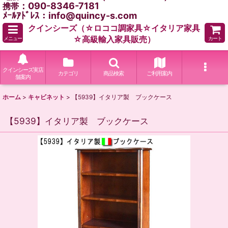
：090-8346-7181
携帯
ﾒｰﾙｱﾄﾞﾚｽ：info@quincy-s.com
クインシーズ（☆ロココ調家具☆イタリア家具
☆高級輸入家具販売）
メニュー
カート
クインシーズ実店
カテゴリ
商品検索
ご利用案内
舗案内
ホーム
>
キャビネット
>
【5939】イタリア製 ブックケース
【5939】イタリア製 ブックケース