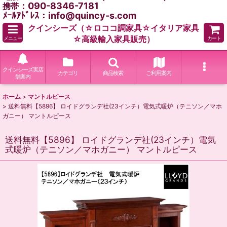
：090-8346-7181
携帯
ﾒｰﾙｱﾄﾞﾚｽ：info@quincy-s.com
クインシーズ（☆ロココ調家具☆イタリア家具
☆高級輸入家具販売）
メニュー
カート
クインシーズ実店
カテゴリ
商品検索
ご利用案内
舗案内
ホーム
>
マントルピース
>
送料無料【5896】 ロイドグランデ社(23インチ）電気式暖炉（テニソン／マホ
ガニー） マントルピース
送料無料【5896】 ロイドグランデ社(23インチ）電気
式暖炉（テニソン／マホガニー） マントルピース