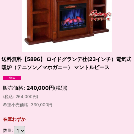
送料無料【5896】 ロイドグランデ社(23インチ）電気式
暖炉（テニソン／マホガニー） マントルピース
販売価格
:
240,000
円
(税別)
(
税込
:
264,000
円
)
希望小売価格
:
330,000
円
在庫わずか
数量
: