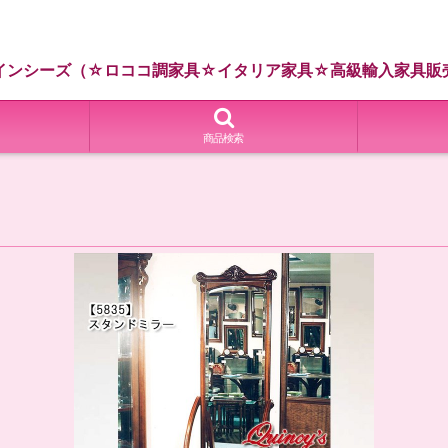
インシーズ（☆ロココ調家具☆イタリア家具☆高級輸入家具販
商品検索