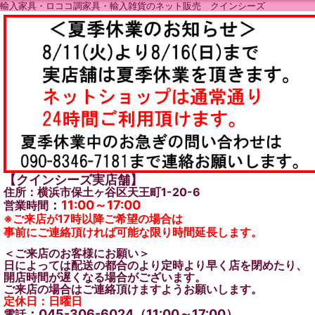
輸入家具・ロココ調家具・輸入雑貨のネット販売 クインシーズ
【クインシーズ実店舗】
住所：横浜市保土ヶ谷区天王町1-20-6
：
11:00～17:00
営業時間
※ご来店が17時以降ご希望の場合は
事前にご連絡頂ければ可能な限り時間延長します。
＜ご来店のお客様にお願い＞
日によっては配送の都合のより定時より早く店を閉めたり、
開店時間が遅くなる場合がございます。
ご来店の場合はご連絡頂けますようお願いします。
定休日：日曜日
：045-306-6024（11:00～17:00）
電話