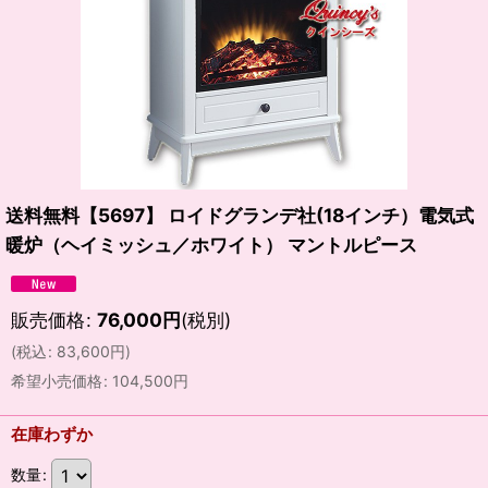
送料無料【5697】 ロイドグランデ社(18インチ）電気式
暖炉（ヘイミッシュ／ホワイト） マントルピース
販売価格
:
76,000
円
(税別)
(
税込
:
83,600
円
)
希望小売価格
:
104,500
円
在庫わずか
数量
: