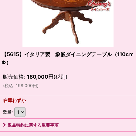
【5615】イタリア製 象嵌ダイニングテーブル（110cｍ
Φ）
販売価格
:
180,000
円
(税別)
(
税込
:
198,000
円
)
在庫わずか
数量
:
返品特約に関する重要事項