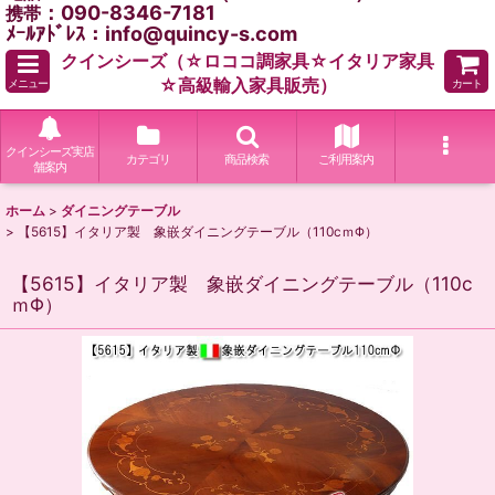
：090-8346-7181
携帯
ﾒｰﾙｱﾄﾞﾚｽ：info@quincy-s.com
クインシーズ（☆ロココ調家具☆イタリア家具
☆高級輸入家具販売）
メニュー
カート
クインシーズ実店
カテゴリ
商品検索
ご利用案内
舗案内
ホーム
>
ダイニングテーブル
>
【5615】イタリア製 象嵌ダイニングテーブル（110cｍΦ）
【5615】イタリア製 象嵌ダイニングテーブル（110c
ｍΦ）