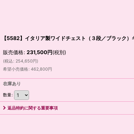
【5582】イタリア製ワイドチェスト（３段／ブラック）
販売価格
:
231,500
円
(税別)
(
税込
:
254,650
円
)
希望小売価格
:
462,800
円
在庫あり
数量
:
返品特約に関する重要事項