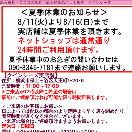
輸入家具・ロココ調家具・輸入雑貨のネット販売 クインシーズ
【クインシーズ実店舗】
住所：横浜市保土ヶ谷区天王町1-20-6
：
11:00～17:00
営業時間
※ご来店が17時以降ご希望の場合は
事前にご連絡頂ければ可能な限り時間延長します。
＜ご来店のお客様にお願い＞
日によっては配送の都合のより定時より早く店を閉めたり、
開店時間が遅くなる場合がございます。
ご来店の場合はご連絡頂けますようお願いします。
定休日：日曜日
：045-306-6024（11:00～17:00）
電話