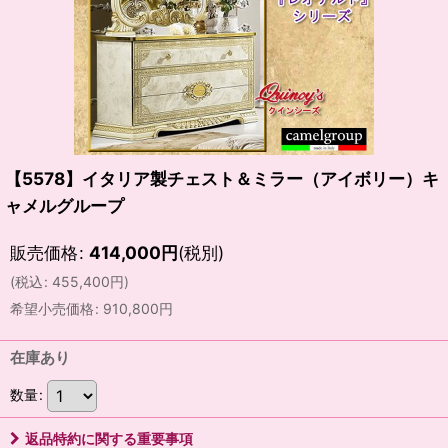
【5578】イタリア製チェスト＆ミラー（アイボリー）キ
ャメルグループ
販売価格
:
414,000
円
(税別)
(
税込
:
455,400
円
)
希望小売価格
:
910,800
円
在庫あり
数量
:
返品特約に関する重要事項