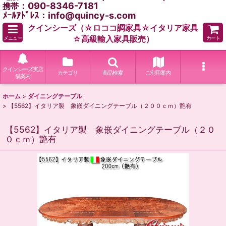
：090-8346-7181
携帯
ﾒｰﾙｱﾄﾞﾚｽ：info@quincy-s.com
クインシーズ（☆ロココ調家具☆イタリア家具
☆高級輸入家具販売）
メニュー
カート
クインシーズ実店
カテゴリ
商品検索
ご利用案内
舗案内
ホーム
>
ダイニングテーブル
>
【5562】イタリア製 象嵌ダイニングテーブル（２００ｃｍ）艶有
【5562】イタリア製 象嵌ダイニングテーブル（２０
０ｃｍ）艶有