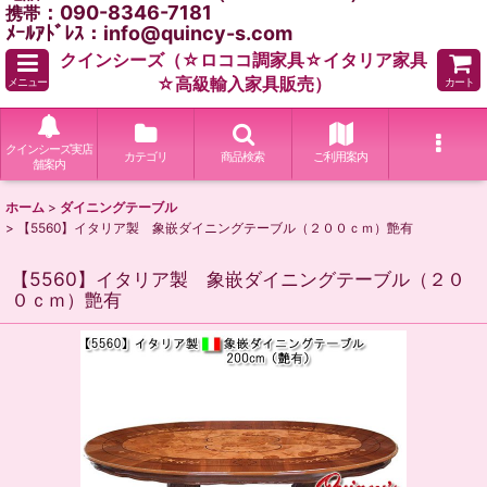
：090-8346-7181
携帯
ﾒｰﾙｱﾄﾞﾚｽ：info@quincy-s.com
クインシーズ（☆ロココ調家具☆イタリア家具
☆高級輸入家具販売）
メニュー
カート
クインシーズ実店
カテゴリ
商品検索
ご利用案内
舗案内
ホーム
>
ダイニングテーブル
>
【5560】イタリア製 象嵌ダイニングテーブル（２００ｃｍ）艶有
【5560】イタリア製 象嵌ダイニングテーブル（２０
０ｃｍ）艶有