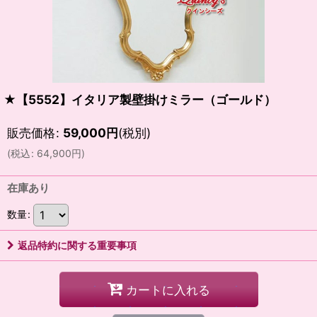
★【5552】イタリア製壁掛けミラー（ゴールド）
販売価格
:
59,000
円
(税別)
(
税込
:
64,900
円
)
在庫あり
数量
:
返品特約に関する重要事項
カートに入れる