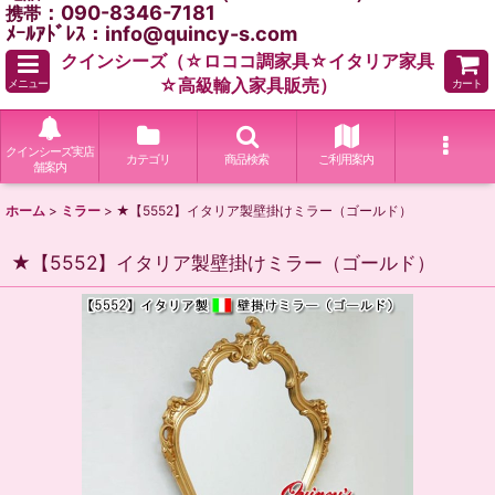
：090-8346-7181
携帯
ﾒｰﾙｱﾄﾞﾚｽ：info@quincy-s.com
クインシーズ（☆ロココ調家具☆イタリア家具
☆高級輸入家具販売）
メニュー
カート
クインシーズ実店
カテゴリ
商品検索
ご利用案内
舗案内
ホーム
>
ミラー
>
★【5552】イタリア製壁掛けミラー（ゴールド）
★【5552】イタリア製壁掛けミラー（ゴールド）