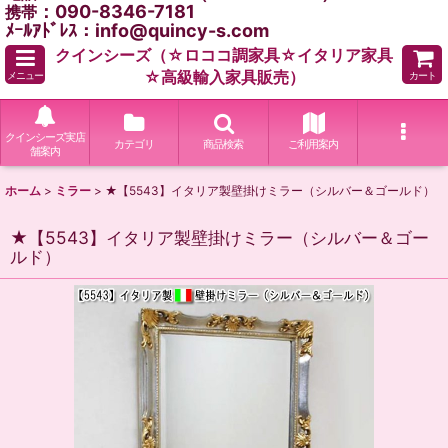
：090-8346-7181
携帯
ﾒｰﾙｱﾄﾞﾚｽ：info@quincy-s.com
クインシーズ（☆ロココ調家具☆イタリア家具
☆高級輸入家具販売）
メニュー
カート
クインシーズ実店
カテゴリ
商品検索
ご利用案内
舗案内
ホーム
>
ミラー
>
★【5543】イタリア製壁掛けミラー（シルバー＆ゴールド）
★【5543】イタリア製壁掛けミラー（シルバー＆ゴー
ルド）