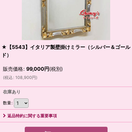
★【5543】イタリア製壁掛けミラー（シルバー＆ゴール
ド）
販売価格
:
99,000
円
(税別)
(
税込
:
108,900
円
)
在庫あり
数量
:
返品特約に関する重要事項