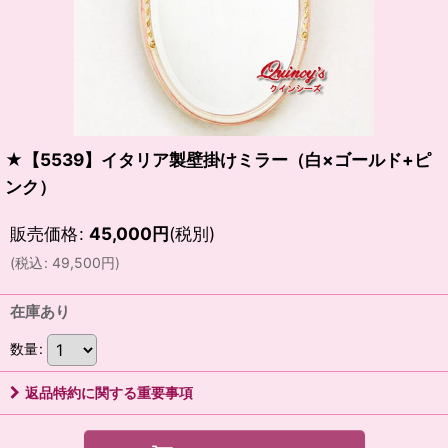
★【5539】イタリア製壁掛けミラー（白×ゴールド+ピ
ンク）
販売価格
:
45,000
円
(税別)
(
税込
:
49,500
円
)
在庫あり
数量
:
返品特約に関する重要事項