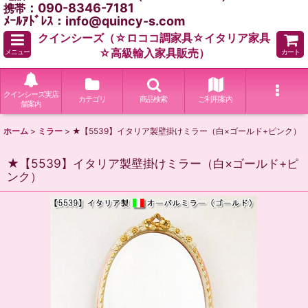
：090-8346-7181
携帯
ﾒｰﾙｱﾄﾞﾚｽ：info@quincy-s.com
クインシーズ（☆ロココ調家具☆イタリア家具
☆高級輸入家具販売）
メニュー
カート
クインシーズ実店
カテゴリ
商品検索
ご利用案内
舗案内
ホーム
>
ミラー
>
★【5539】イタリア製壁掛けミラー（白×ゴールド+ピンク）
★【5539】イタリア製壁掛けミラー（白×ゴールド+ピ
ンク）