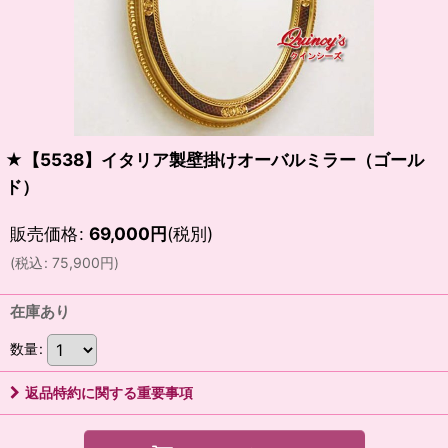
★【5538】イタリア製壁掛けオーバルミラー（ゴール
ド）
販売価格
:
69,000
円
(税別)
(
税込
:
75,900
円
)
在庫あり
数量
:
返品特約に関する重要事項