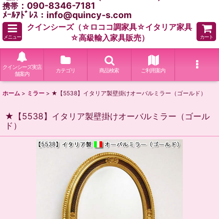
：090-8346-7181
携帯
ﾒｰﾙｱﾄﾞﾚｽ：info@quincy-s.com
クインシーズ（☆ロココ調家具☆イタリア家具
☆高級輸入家具販売）
メニュー
カート
クインシーズ実店
カテゴリ
商品検索
ご利用案内
舗案内
ホーム
>
ミラー
>
★【5538】イタリア製壁掛けオーバルミラー（ゴールド）
★【5538】イタリア製壁掛けオーバルミラー（ゴール
ド）