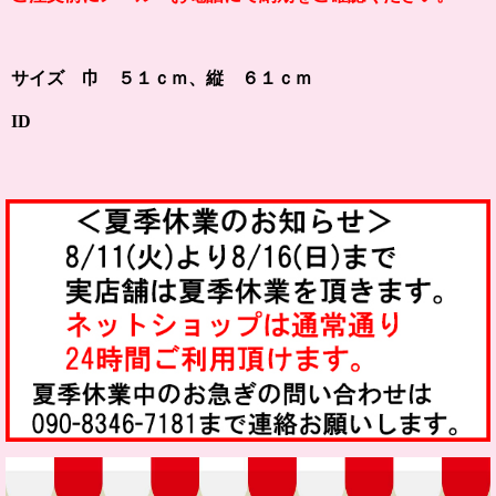
サイズ 巾 ５１ｃｍ、縦 ６１ｃｍ
ID