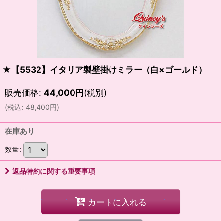
★【5532】イタリア製壁掛けミラー（白×ゴールド）
販売価格
:
44,000
円
(税別)
(
税込
:
48,400
円
)
在庫あり
数量
:
返品特約に関する重要事項
カートに入れる