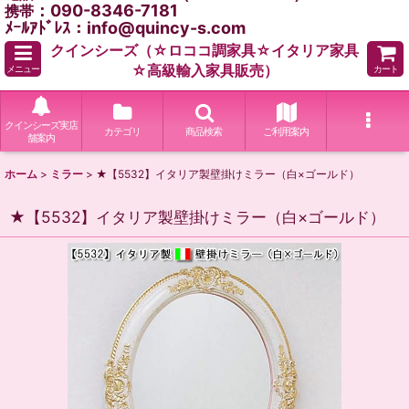
：090-8346-7181
携帯
ﾒｰﾙｱﾄﾞﾚｽ：info@quincy-s.com
クインシーズ（☆ロココ調家具☆イタリア家具
☆高級輸入家具販売）
メニュー
カート
クインシーズ実店
カテゴリ
商品検索
ご利用案内
舗案内
ホーム
>
ミラー
>
★【5532】イタリア製壁掛けミラー（白×ゴールド）
★【5532】イタリア製壁掛けミラー（白×ゴールド）