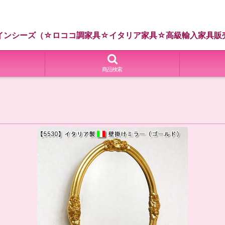
インシーズ（☆ロココ調家具☆イタリア家具☆高級輸入家具販
商品検索