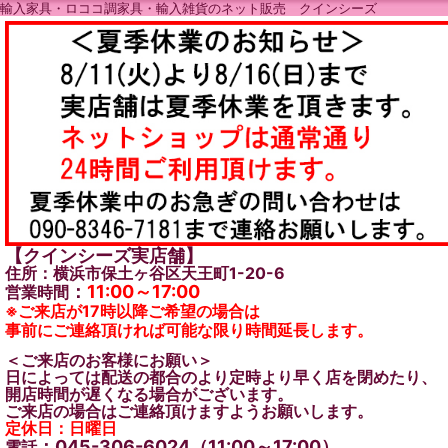
輸入家具・ロココ調家具・輸入雑貨のネット販売 クインシーズ
【クインシーズ実店舗】
住所：横浜市保土ヶ谷区天王町1-20-6
：
11:00～17:00
営業時間
※ご来店が17時以降ご希望の場合は
事前にご連絡頂ければ可能な限り時間延長します。
＜ご来店のお客様にお願い＞
日によっては配送の都合のより定時より早く店を閉めたり、
開店時間が遅くなる場合がございます。
ご来店の場合はご連絡頂けますようお願いします。
定休日：日曜日
：045-306-6024（11:00～17:00）
電話