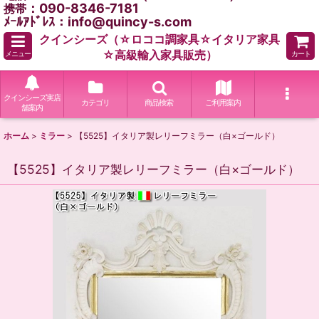
：090-8346-7181
携帯
ﾒｰﾙｱﾄﾞﾚｽ：info@quincy-s.com
クインシーズ（☆ロココ調家具☆イタリア家具
☆高級輸入家具販売）
メニュー
カート
クインシーズ実店
カテゴリ
商品検索
ご利用案内
舗案内
ホーム
>
ミラー
>
【5525】イタリア製レリーフミラー（白×ゴールド）
【5525】イタリア製レリーフミラー（白×ゴールド）