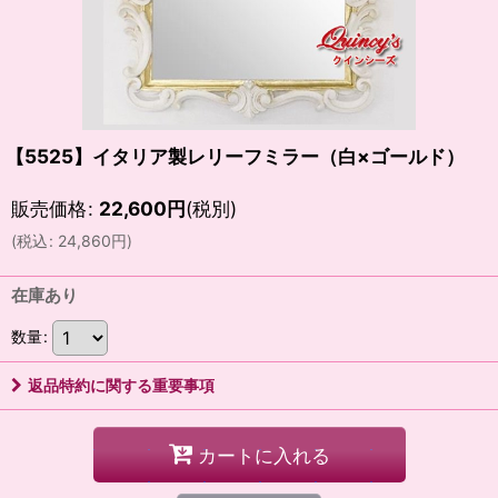
【5525】イタリア製レリーフミラー（白×ゴールド）
販売価格
:
22,600
円
(税別)
(
税込
:
24,860
円
)
在庫あり
数量
:
返品特約に関する重要事項
カートに入れる