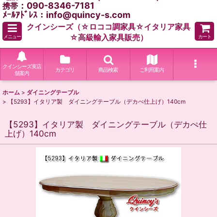
：090-8346-7181
携帯
ﾒｰﾙｱﾄﾞﾚｽ：info@quincy-s.com
クインシーズ（☆ロココ調家具☆イタリア家具
☆高級輸入家具販売）
メニュー
カート
クインシーズ実店
カテゴリ
商品検索
ご利用案内
舗案内
ホーム
>
ダイニングテーブル
>
【5293】イタリア製 ダイニングテーブル（デカぺ仕上げ）140cm
【5293】イタリア製 ダイニングテーブル（デカぺ仕
上げ）140cm