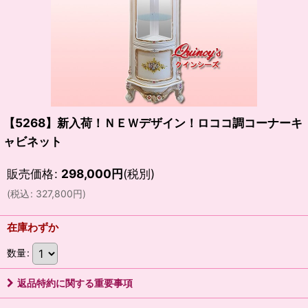
【5268】新入荷！ＮＥＷデザイン！ロココ調コーナーキ
ャビネット
販売価格
:
298,000
円
(税別)
(
税込
:
327,800
円
)
在庫わずか
数量
:
返品特約に関する重要事項