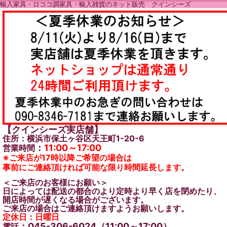
輸入家具・ロココ調家具・輸入雑貨のネット販売 クインシーズ
【クインシーズ実店舗】
住所：横浜市保土ヶ谷区天王町1-20-6
：
11:00～17:00
営業時間
※ご来店が17時以降ご希望の場合は
事前にご連絡頂ければ可能な限り時間延長します。
＜ご来店のお客様にお願い＞
日によっては配送の都合のより定時より早く店を閉めたり、
開店時間が遅くなる場合がございます。
ご来店の場合はご連絡頂けますようお願いします。
定休日：日曜日
：045-306-6024（11:00～17:00）
電話