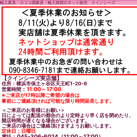
輸入家具・ロココ調家具・輸入雑貨のネット販売 クインシーズ
【クインシーズ実店舗】
住所：横浜市保土ヶ谷区天王町1-20-6
：
11:00～17:00
営業時間
※ご来店が17時以降ご希望の場合は
事前にご連絡頂ければ可能な限り時間延長します。
＜ご来店のお客様にお願い＞
日によっては配送の都合のより定時より早く店を閉めたり、
開店時間が遅くなる場合がございます。
ご来店の場合はご連絡頂けますようお願いします。
定休日：日曜日
：045-306-6024（11:00～17:00）
電話