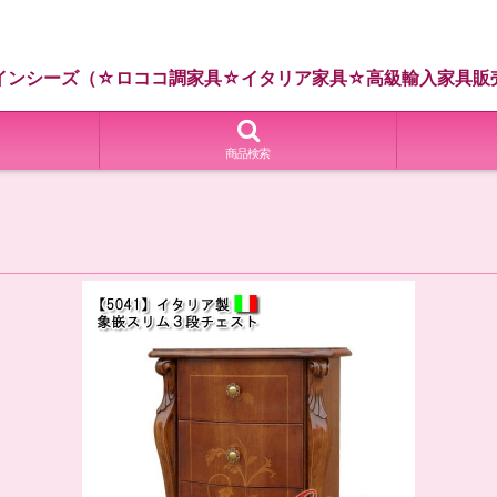
インシーズ（☆ロココ調家具☆イタリア家具☆高級輸入家具販
商品検索