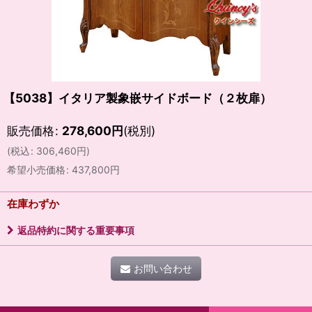
【5038】イタリア製象嵌サイドボード（２枚扉）
販売価格
:
278,600
円
(税別)
(
税込
:
306,460
円
)
希望小売価格
:
437,800
円
在庫わずか
返品特約に関する重要事項
お問い合わせ