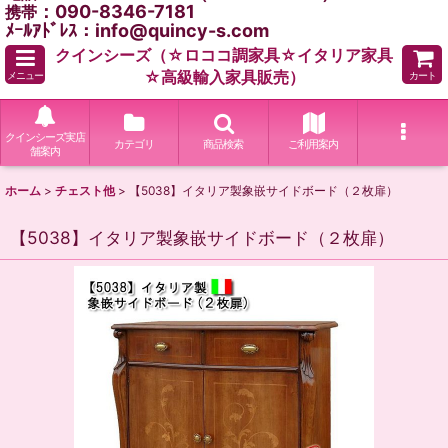
：090-8346-7181
携帯
ﾒｰﾙｱﾄﾞﾚｽ：info@quincy-s.com
クインシーズ（☆ロココ調家具☆イタリア家具
☆高級輸入家具販売）
メニュー
カート
クインシーズ実店
カテゴリ
商品検索
ご利用案内
舗案内
ホーム
>
チェスト他
>
【5038】イタリア製象嵌サイドボード（２枚扉）
【5038】イタリア製象嵌サイドボード（２枚扉）