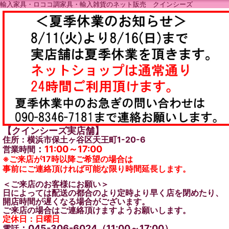
輸入家具・ロココ調家具・輸入雑貨のネット販売 クインシーズ
【クインシーズ実店舗】
住所：横浜市保土ヶ谷区天王町1-20-6
：
11:00～17:00
営業時間
※ご来店が17時以降ご希望の場合は
事前にご連絡頂ければ可能な限り時間延長します。
＜ご来店のお客様にお願い＞
日によっては配送の都合のより定時より早く店を閉めたり、
開店時間が遅くなる場合がございます。
ご来店の場合はご連絡頂けますようお願いします。
定休日：日曜日
：045-306-6024（11:00～17:00）
電話