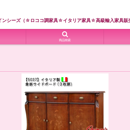
インシーズ（☆ロココ調家具☆イタリア家具☆高級輸入家具販
商品検索