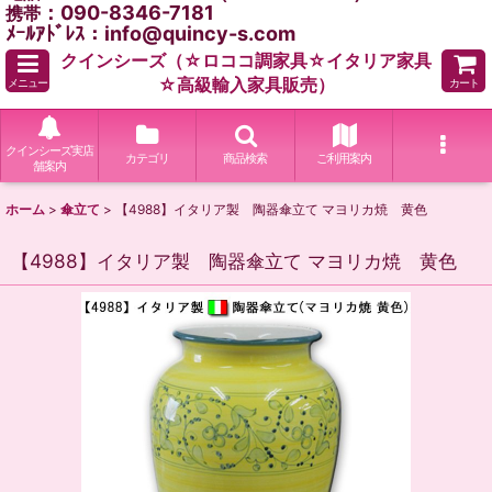
：090-8346-7181
携帯
ﾒｰﾙｱﾄﾞﾚｽ：info@quincy-s.com
クインシーズ（☆ロココ調家具☆イタリア家具
☆高級輸入家具販売）
メニュー
カート
クインシーズ実店
カテゴリ
商品検索
ご利用案内
舗案内
ホーム
>
傘立て
>
【4988】イタリア製 陶器傘立て マヨリカ焼 黄色
【4988】イタリア製 陶器傘立て マヨリカ焼 黄色