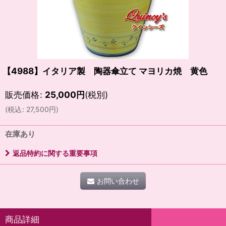
【4988】イタリア製 陶器傘立て マヨリカ焼 黄色
販売価格
:
25,000
円
(税別)
(
税込
:
27,500
円
)
在庫あり
返品特約に関する重要事項
お問い合わせ
商品詳細