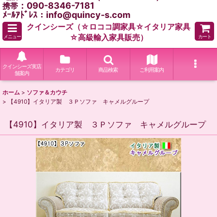
：090-8346-7181
携帯
ﾒｰﾙｱﾄﾞﾚｽ：info@quincy-s.com
クインシーズ（☆ロココ調家具☆イタリア家具
☆高級輸入家具販売）
メニュー
カート
クインシーズ実店
カテゴリ
商品検索
ご利用案内
舗案内
ホーム
>
ソファ＆カウチ
>
【4910】イタリア製 ３Ｐソファ キャメルグループ
【4910】イタリア製 ３Ｐソファ キャメルグループ