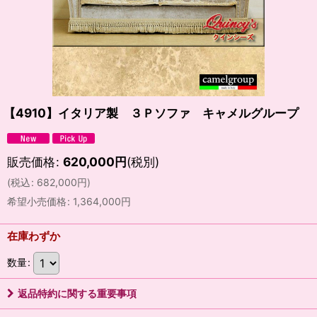
【4910】イタリア製 ３Ｐソファ キャメルグループ
販売価格
:
620,000
円
(税別)
(
税込
:
682,000
円
)
希望小売価格
:
1,364,000
円
在庫わずか
数量
:
返品特約に関する重要事項