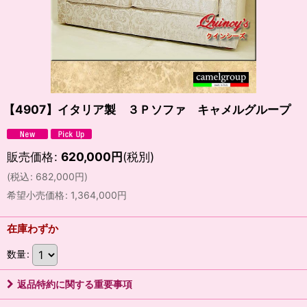
【4907】イタリア製 ３Ｐソファ キャメルグループ
販売価格
:
620,000
円
(税別)
(
税込
:
682,000
円
)
希望小売価格
:
1,364,000
円
在庫わずか
数量
:
返品特約に関する重要事項