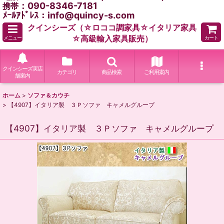
：090-8346-7181
携帯
ﾒｰﾙｱﾄﾞﾚｽ：info@quincy-s.com
クインシーズ（☆ロココ調家具☆イタリア家具
☆高級輸入家具販売）
メニュー
カート
クインシーズ実店
カテゴリ
商品検索
ご利用案内
舗案内
ホーム
>
ソファ＆カウチ
>
【4907】イタリア製 ３Ｐソファ キャメルグループ
【4907】イタリア製 ３Ｐソファ キャメルグループ