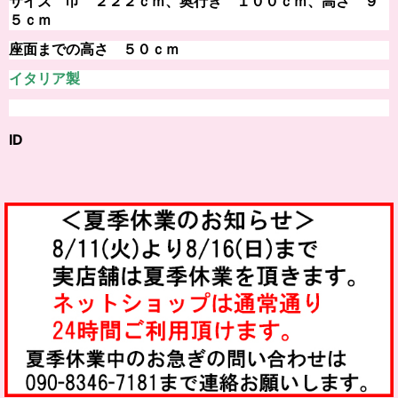
サイズ 巾 ２２２ｃｍ、
奥行き １００ｃｍ
、高さ ９
５ｃｍ
座面までの高さ ５０ｃｍ
イタリア製
ID