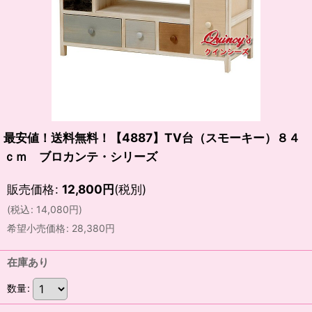
最安値！送料無料！【4887】TV台（スモーキー）８４
ｃｍ ブロカンテ・シリーズ
販売価格
:
12,800
円
(税別)
(
税込
:
14,080
円
)
希望小売価格
:
28,380
円
在庫あり
数量
: