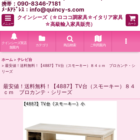
：090-8346-7181
携帯
ﾒｰﾙｱﾄﾞﾚｽ：info@quincy-s.com
クインシーズ（☆ロココ調家具☆イタリア家具
☆高級輸入家具販売）
メニュー
カート
クインシーズ実店
カテゴリ
商品検索
ご利用案内
舗案内
ホーム
>
テレビ台
>
最安値！送料無料！【4887】TV台（スモーキー）８４ｃｍ ブロカンテ・シ
リーズ
最安値！送料無料！【4887】TV台（スモーキー）８４
ｃｍ ブロカンテ・シリーズ