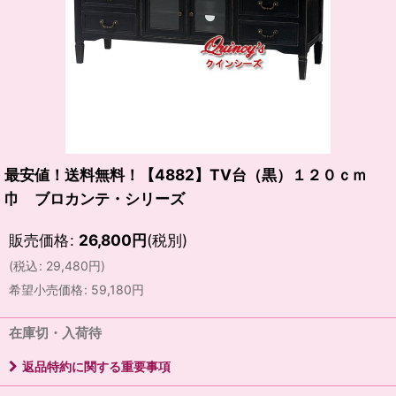
最安値！送料無料！【4882】TV台（黒）１２０ｃｍ
巾 ブロカンテ・シリーズ
販売価格
:
26,800
円
(税別)
(
税込
:
29,480
円
)
希望小売価格
:
59,180
円
在庫切・入荷待
返品特約に関する重要事項