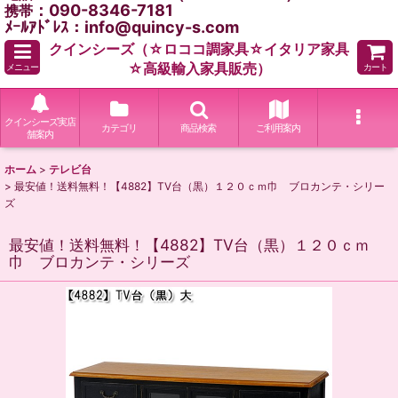
：090-8346-7181
携帯
ﾒｰﾙｱﾄﾞﾚｽ：info@quincy-s.com
クインシーズ（☆ロココ調家具☆イタリア家具
☆高級輸入家具販売）
メニュー
カート
クインシーズ実店
カテゴリ
商品検索
ご利用案内
舗案内
ホーム
>
テレビ台
>
最安値！送料無料！【4882】TV台（黒）１２０ｃｍ巾 ブロカンテ・シリー
ズ
最安値！送料無料！【4882】TV台（黒）１２０ｃｍ
巾 ブロカンテ・シリーズ