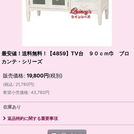
最安値！送料無料！【4859】TV台 ９０ｃｍ巾 ブロ
カンテ・シリーズ
販売価格
:
19,800
円
(税別)
(
税込
:
21,780
円
)
希望小売価格
:
43,780
円
在庫あり
返品特約に関する重要事項