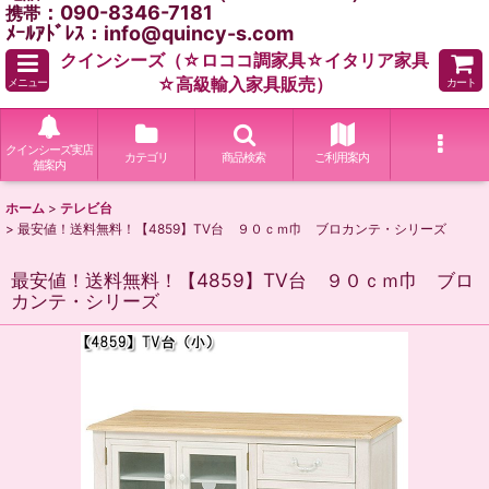
：090-8346-7181
携帯
ﾒｰﾙｱﾄﾞﾚｽ：info@quincy-s.com
クインシーズ（☆ロココ調家具☆イタリア家具
☆高級輸入家具販売）
メニュー
カート
クインシーズ実店
カテゴリ
商品検索
ご利用案内
舗案内
ホーム
>
テレビ台
>
最安値！送料無料！【4859】TV台 ９０ｃｍ巾 ブロカンテ・シリーズ
最安値！送料無料！【4859】TV台 ９０ｃｍ巾 ブロ
カンテ・シリーズ