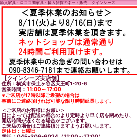
輸入家具・ロココ調家具・輸入雑貨のネット販売 クインシーズ
【クインシーズ実店舗】
住所：横浜市保土ヶ谷区天王町1-20-6
：
11:00～17:00
営業時間
※ご来店が17時以降ご希望の場合は
事前にご連絡頂ければ可能な限り時間延長します。
＜ご来店のお客様にお願い＞
日によっては配送の都合のより定時より早く店を閉めたり、
開店時間が遅くなる場合がございます。
ご来店の場合はご連絡頂けますようお願いします。
定休日：日曜日
：045-306-6024（11:00～17:00）
電話