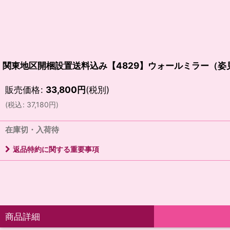
関東地区開梱設置送料込み【4829】ウォールミラー（姿見）4
販売価格
:
33,800
円
(税別)
(
税込
:
37,180
円
)
在庫切・入荷待
返品特約に関する重要事項
商品詳細