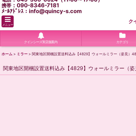
：090-8346-7181
携帯
ﾒｰﾙｱﾄﾞﾚｽ：info@quincy-s.com
ク
メニュー
クインシーズ実店舗案内
カテゴリ
ホーム
>
ミラー
>
関東地区開梱設置送料込み【4829】ウォールミラー（姿見）48cm
関東地区開梱設置送料込み【4829】ウォールミラー（姿見）4