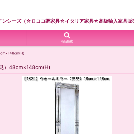
インシーズ（☆ロココ調家具☆イタリア家具☆高級輸入家具販
商品検索
×148cm(H)
8cm×148cm(H)