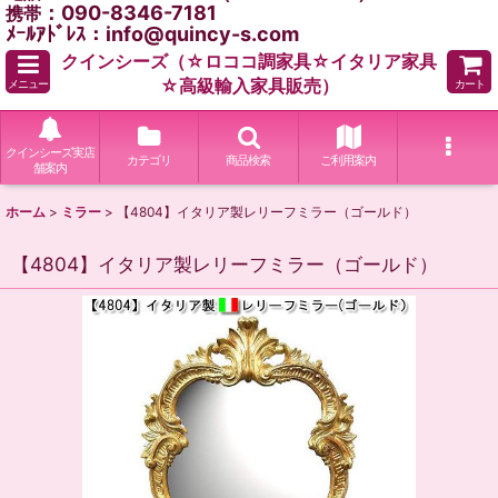
：090-8346-7181
携帯
ﾒｰﾙｱﾄﾞﾚｽ：info@quincy-s.com
クインシーズ（☆ロココ調家具☆イタリア家具
☆高級輸入家具販売）
メニュー
カート
クインシーズ実店
カテゴリ
商品検索
ご利用案内
舗案内
ホーム
>
ミラー
>
【4804】イタリア製レリーフミラー（ゴールド）
【4804】イタリア製レリーフミラー（ゴールド）