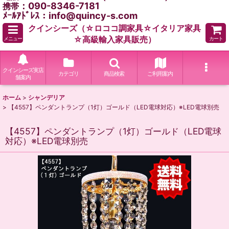
：090-8346-7181
携帯
ﾒｰﾙｱﾄﾞﾚｽ：info@quincy-s.com
クインシーズ（☆ロココ調家具☆イタリア家具
☆高級輸入家具販売）
メニュー
カート
クインシーズ実店
カテゴリ
商品検索
ご利用案内
舗案内
ホーム
>
シャンデリア
>
【4557】ペンダントランプ（1灯）ゴールド（LED電球対応）※LED電球別売
【4557】ペンダントランプ（1灯）ゴールド（LED電球
対応）※LED電球別売