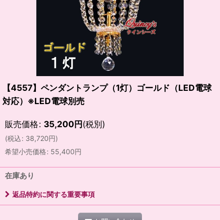
【4557】ペンダントランプ（1灯）ゴールド（LED電球
対応）※LED電球別売
販売価格
:
35,200
円
(税別)
(
税込
:
38,720
円
)
希望小売価格
:
55,400
円
在庫あり
返品特約に関する重要事項