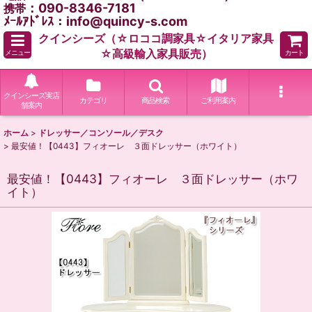
：090-8346-7181
携帯
ﾒｰﾙｱﾄﾞﾚｽ：info@quincy-s.com
クインシーズ（☆ロココ調家具☆イタリア家具
☆高級輸入家具販売）
メニュー
カート
クインシーズ実店
カテゴリ
商品検索
ご利用案内
舗案内
ホーム
>
ドレッサー／コンソール／デスク
>
最安値！【0443】フィオーレ ３面ドレッサー（ホワイト）
最安値！【0443】フィオーレ ３面ドレッサー（ホワ
イト）