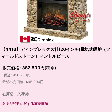
【4416】ディンプレックス社(26インチ)電気式暖炉（フ
ィールドストーン）マントルピース
販売価格
:
382,500
円
(税別)
(
税込
:
420,750
円
)
希望小売価格
:
495,000
円
在庫切・入荷待
返品特約に関する重要事項