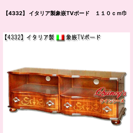
【4332】 イタリア製象嵌TVボード １１０ｃｍ巾