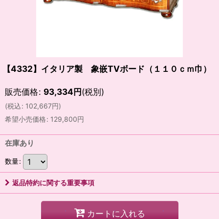
【4332】イタリア製 象嵌TVボード（１１０ｃｍ巾）
販売価格
:
93,334
円
(税別)
(
税込
:
102,667
円
)
希望小売価格
:
129,800
円
在庫あり
数量
:
返品特約に関する重要事項
カートに入れる