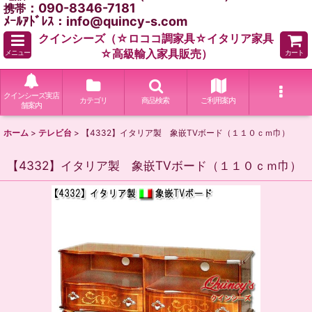
：090-8346-7181
携帯
ﾒｰﾙｱﾄﾞﾚｽ：info@quincy-s.com
クインシーズ（☆ロココ調家具☆イタリア家具
☆高級輸入家具販売）
メニュー
カート
クインシーズ実店
カテゴリ
商品検索
ご利用案内
舗案内
ホーム
>
テレビ台
>
【4332】イタリア製 象嵌TVボード（１１０ｃｍ巾）
【4332】イタリア製 象嵌TVボード（１１０ｃｍ巾）