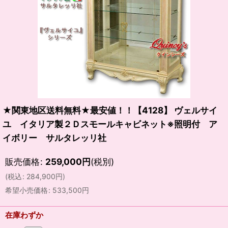
★関東地区送料無料★最安値！！【4128】 ヴェルサイ
ユ イタリア製２Ｄスモールキャビネット※照明付 ア
イボリー サルタレッリ社
販売価格
:
259,000
円
(税別)
(
税込
:
284,900
円
)
希望小売価格
:
533,500
円
在庫わずか