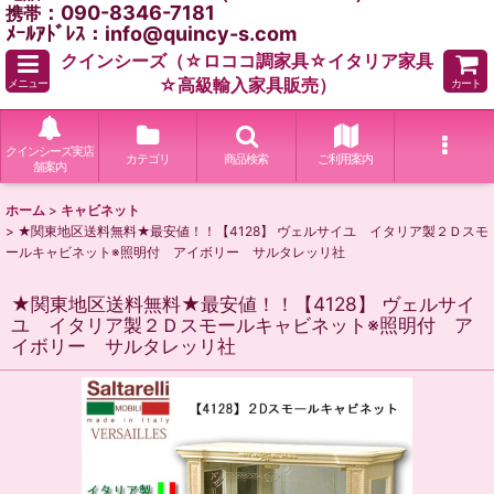
：090-8346-7181
携帯
ﾒｰﾙｱﾄﾞﾚｽ：info@quincy-s.com
クインシーズ（☆ロココ調家具☆イタリア家具
☆高級輸入家具販売）
メニュー
カート
クインシーズ実店
カテゴリ
商品検索
ご利用案内
舗案内
ホーム
>
キャビネット
>
★関東地区送料無料★最安値！！【4128】 ヴェルサイユ イタリア製２Ｄスモ
ールキャビネット※照明付 アイボリー サルタレッリ社
★関東地区送料無料★最安値！！【4128】 ヴェルサイ
ユ イタリア製２Ｄスモールキャビネット※照明付 ア
イボリー サルタレッリ社