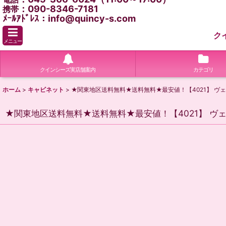
：090-8346-7181
携帯
ﾒｰﾙｱﾄﾞﾚｽ：info@quincy-s.com
ク
メニュー
クインシーズ実店舗案内
カテゴリ
ホーム
>
キャビネット
>
★関東地区送料無料★送料無料★最安値！【4021】 
★関東地区送料無料★送料無料★最安値！【4021】 ヴ