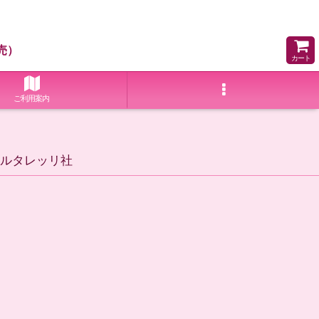
売）
カート
ご利用案内
サルタレッリ社