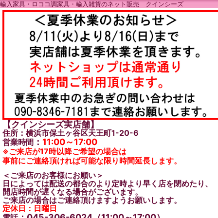
輸入家具・ロココ調家具・輸入雑貨のネット販売 クインシーズ
【クインシーズ実店舗】
住所：横浜市保土ヶ谷区天王町1-20-6
：
11:00～17:00
営業時間
※ご来店が17時以降ご希望の場合は
事前にご連絡頂ければ可能な限り時間延長します。
＜ご来店のお客様にお願い＞
日によっては配送の都合のより定時より早く店を閉めたり、
開店時間が遅くなる場合がございます。
ご来店の場合はご連絡頂けますようお願いします。
定休日：日曜日
：045-306-6024（11:00～17:00）
電話