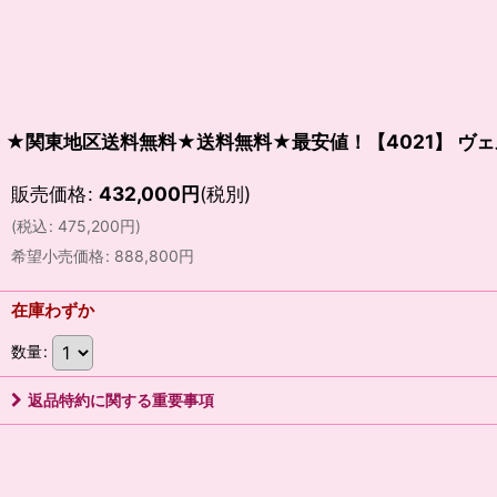
★関東地区送料無料★送料無料★最安値！【4021】 ヴ
販売価格
:
432,000
円
(税別)
(
税込
:
475,200
円
)
希望小売価格
:
888,800
円
在庫わずか
数量
:
返品特約に関する重要事項