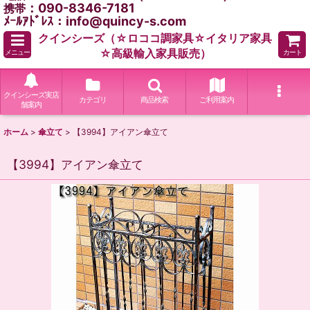
：090-8346-7181
携帯
ﾒｰﾙｱﾄﾞﾚｽ：info@quincy-s.com
クインシーズ（☆ロココ調家具☆イタリア家具
☆高級輸入家具販売）
メニュー
カート
クインシーズ実店
カテゴリ
商品検索
ご利用案内
舗案内
ホーム
>
傘立て
>
【3994】アイアン傘立て
【3994】アイアン傘立て