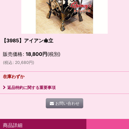
【3985】アイアン傘立
販売価格
:
18,800
円
(税別)
(
税込
:
20,680
円
)
在庫わずか
返品特約に関する重要事項
お問い合わせ
商品詳細