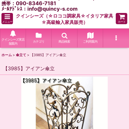
：090-8346-7181
携帯
ﾒｰﾙｱﾄﾞﾚｽ：info@quincy-s.com
クインシーズ（☆ロココ調家具☆イタリア家具
☆高級輸入家具販売）
メニュー
カート
クインシーズ実店
カテゴリ
商品検索
ご利用案内
舗案内
ホーム
>
傘立て
>
【3985】アイアン傘立
【3985】アイアン傘立