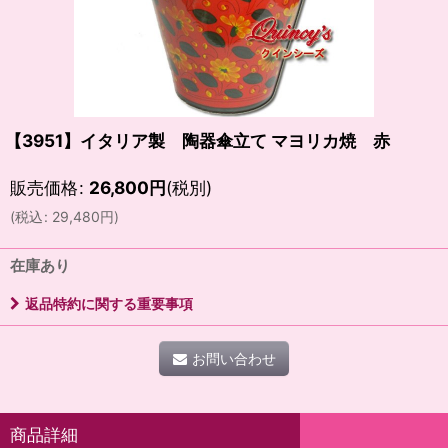
【3951】イタリア製 陶器傘立て マヨリカ焼 赤
販売価格
:
26,800
円
(税別)
(
税込
:
29,480
円
)
在庫あり
返品特約に関する重要事項
お問い合わせ
商品詳細