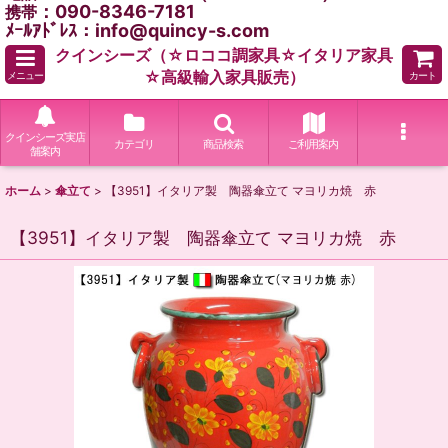
：090-8346-7181
携帯
ﾒｰﾙｱﾄﾞﾚｽ：info@quincy-s.com
クインシーズ（☆ロココ調家具☆イタリア家具
☆高級輸入家具販売）
メニュー
カート
クインシーズ実店
カテゴリ
商品検索
ご利用案内
舗案内
ホーム
>
傘立て
>
【3951】イタリア製 陶器傘立て マヨリカ焼 赤
【3951】イタリア製 陶器傘立て マヨリカ焼 赤