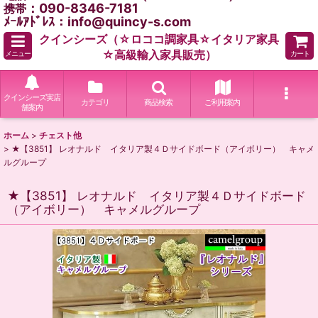
：090-8346-7181
携帯
ﾒｰﾙｱﾄﾞﾚｽ：info@quincy-s.com
クインシーズ（☆ロココ調家具☆イタリア家具
☆高級輸入家具販売）
メニュー
カート
クインシーズ実店
カテゴリ
商品検索
ご利用案内
舗案内
ホーム
>
チェスト他
>
★【3851】 レオナルド イタリア製４Ｄサイドボード（アイボリー） キャメ
ルグループ
★【3851】 レオナルド イタリア製４Ｄサイドボード
（アイボリー） キャメルグループ