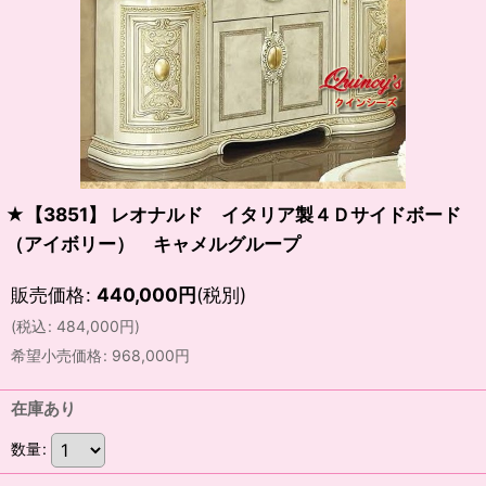
★【3851】 レオナルド イタリア製４Ｄサイドボード
（アイボリー） キャメルグループ
販売価格
:
440,000
円
(税別)
(
税込
:
484,000
円
)
希望小売価格
:
968,000
円
在庫あり
数量
: